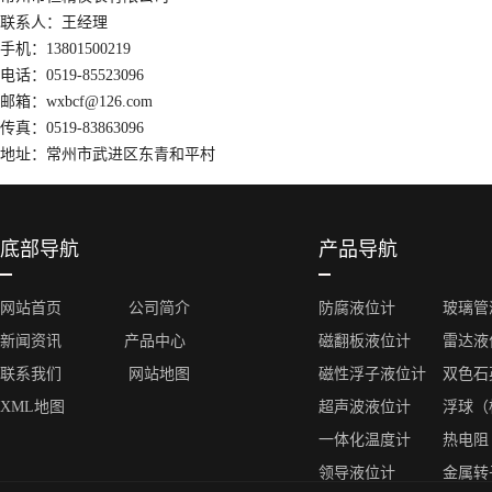
联系人：王经理
手机：13801500219
电话：0519-85523096
邮箱：wxbcf@126.com
传真：0519-83863096
地址：常州市武进区东青和平村
底部导航
产品导航
网站首页
公司简介
防腐液位计
玻璃管
新闻资讯
产品中心
磁翻板液位计
雷达液
联系我们
网站地图
磁性浮子液位计
双色石
XML地图
超声波液位计
浮球（
一体化温度计
热电阻
领导液位计
金属转