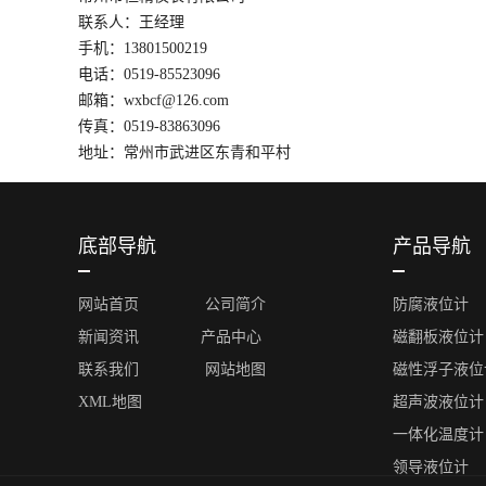
联系人：王经理
手机：13801500219
电话：0519-85523096
邮箱：wxbcf@126.com
传真：0519-83863096
地址：常州市武进区东青和平村
底部导航
产品导航
网站首页
公司简介
防腐液位计
新闻资讯
产品中心
磁翻板液位计
联系我们
网站地图
磁性浮子液位
XML地图
超声波液位计
一体化温度计
领导液位计