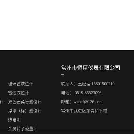
常州市恒精仪表有限公司
玻璃管液位计
联系人：王经理 13801500219
雷达液位计
电话： 0519-85523096
计
双色石英管液位计
邮箱：wxbcf@126.com
浮球（标）液位计
常州市武进区东青和平村
热电阻
金属转子流量计