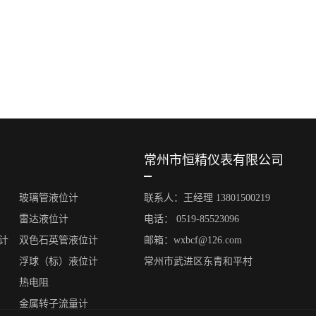
常州市恒精仪表有限公司
玻璃管液位计
联系人：王经理 13801500219
雷达液位计
电话： 0519-85523096
计
双色石英管液位计
邮箱：wxbcf@126.com
浮球（标）液位计
常州市武进区东青和平村
热电阻
金属转子流量计