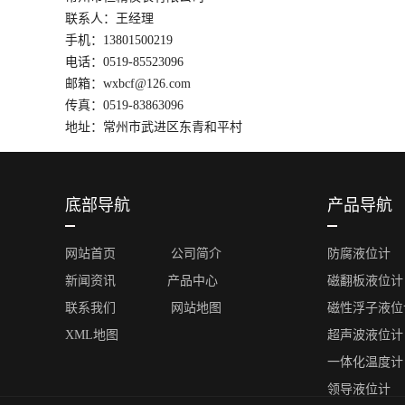
联系人：王经理
手机：13801500219
电话：0519-85523096
邮箱：wxbcf@126.com
传真：0519-83863096
地址：常州市武进区东青和平村
底部导航
产品导航
网站首页
公司简介
防腐液位计
新闻资讯
产品中心
磁翻板液位计
联系我们
网站地图
磁性浮子液位
XML地图
超声波液位计
一体化温度计
领导液位计