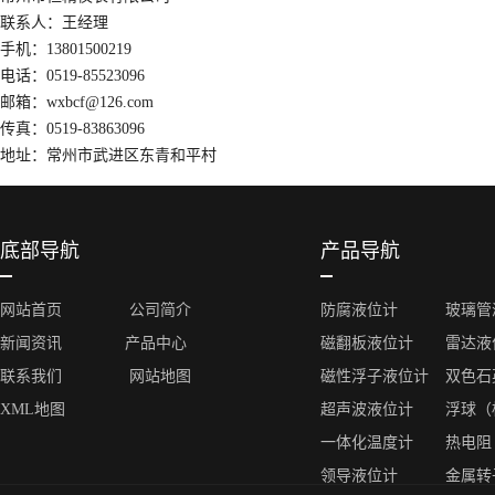
联系人：王经理
手机：13801500219
电话：0519-85523096
邮箱：wxbcf@126.com
传真：0519-83863096
地址：常州市武进区东青和平村
底部导航
产品导航
网站首页
公司简介
防腐液位计
玻璃管
新闻资讯
产品中心
磁翻板液位计
雷达液
联系我们
网站地图
磁性浮子液位计
双色石
XML地图
超声波液位计
浮球（
一体化温度计
热电阻
领导液位计
金属转